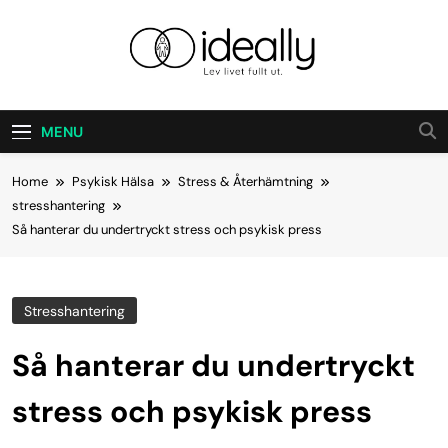
Skip
to
content
Ideally
Lev Ditt Liv Fullt Ut.
MENU
Home
Psykisk Hälsa
Stress & Återhämtning
stresshantering
Så hanterar du undertryckt stress och psykisk press
Stresshantering
Så hanterar du undertryckt
stress och psykisk press