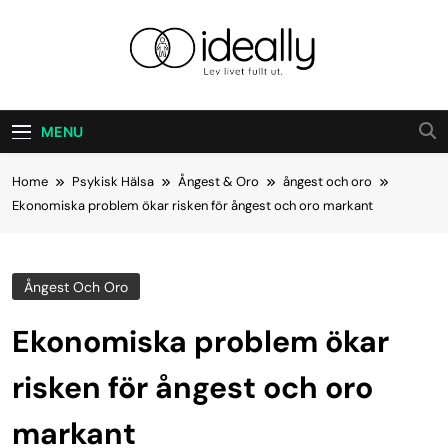
Skip
to
content
Ideally
Lev Ditt Liv Fullt Ut.
MENU
Home
Psykisk Hälsa
Ångest & Oro
ångest och oro
Ekonomiska problem ökar risken för ångest och oro markant
Ångest Och Oro
Ekonomiska problem ökar
risken för ångest och oro
markant