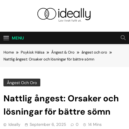
Skip
to
content
Ideally
Lev Ditt Liv Fullt Ut.
MENU
Home
Psykisk Hälsa
Ångest & Oro
ångest och oro
Nattlig ångest: Orsaker och lösningar för bättre sömn
Ångest Och Oro
Nattlig ångest: Orsaker och
lösningar för bättre sömn
Ideally
September 6, 2025
0
14 Mins