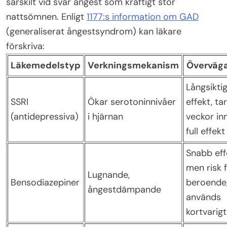
särskilt vid svår ångest som kraftigt stör
nattsömnen. Enligt
1177:s information om GAD
(generaliserat ångestsyndrom) kan läkare
förskriva:
Läkemedelstyp
Verkningsmekanism
Överväg
Långsikti
SSRI
Ökar serotoninnivåer
effekt, ta
(antidepressiva)
i hjärnan
veckor in
full effekt
Snabb eff
men risk 
Lugnande,
Bensodiazepiner
beroende
ångestdämpande
används
kortvarigt