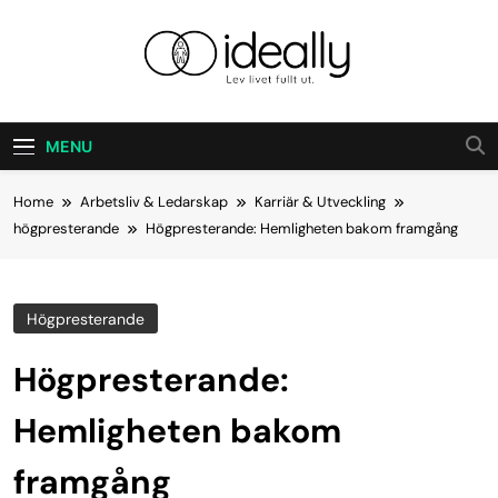
Skip
to
content
Ideally
Lev Ditt Liv Fullt Ut.
MENU
Home
Arbetsliv & Ledarskap
Karriär & Utveckling
högpresterande
Högpresterande: Hemligheten bakom framgång
Högpresterande
Högpresterande:
Hemligheten bakom
framgång