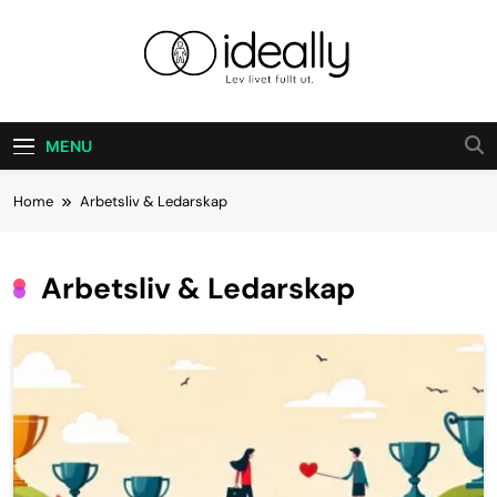
Skip
to
content
Ideally
Lev Ditt Liv Fullt Ut.
MENU
Home
Arbetsliv & Ledarskap
Arbetsliv & Ledarskap