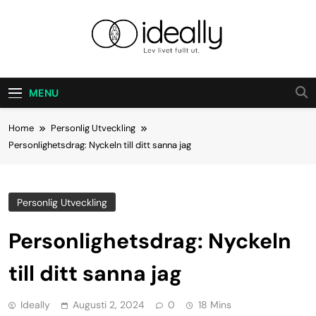
Skip
to
content
Ideally
Lev Ditt Liv Fullt Ut.
MENU
Home
Personlig Utveckling
Personlighetsdrag: Nyckeln till ditt sanna jag
Personlig Utveckling
Personlighetsdrag: Nyckeln
till ditt sanna jag
Ideally
Augusti 2, 2024
0
18 Mins