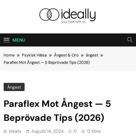
Skip
to
content
Ideally
Lev Ditt Liv Fullt Ut.
MENU
Home
Psykisk Hälsa
Ångest & Oro
ångest
Paraflex Mot Ångest — 5 Beprövade Tips (2026)
Ångest
Paraflex Mot Ångest — 5
Beprövade Tips (2026)
Ideally
Augusti 14, 2024
0
12 Mins