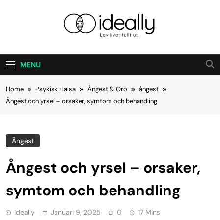
Skip
to
content
Ideally
Lev Ditt Liv Fullt Ut.
MENU
Home
Psykisk Hälsa
Ångest & Oro
ångest
Ångest och yrsel – orsaker, symtom och behandling
Ångest
Ångest och yrsel – orsaker,
symtom och behandling
Ideally
Januari 9, 2025
0
17 Mins