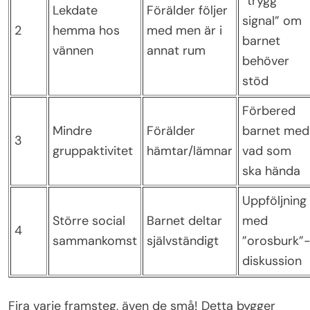
”trygg
Lekdate
Förälder följer
signal” om
2
hemma hos
med men är i
barnet
vännen
annat rum
behöver
stöd
Förbered
Mindre
Förälder
barnet med
3
gruppaktivitet
hämtar/lämnar
vad som
ska hända
Uppföljning
Större social
Barnet deltar
med
4
sammankomst
självständigt
”orosburk”
diskussion
Fira varje framsteg, även de små! Detta bygger