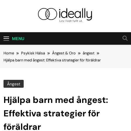
Skip
to
content
Ideally
Lev Ditt Liv Fullt Ut.
MENU
Home
Psykisk Hälsa
Ångest & Oro
ångest
Hjälpa barn med ångest: Effektiva strategier för föräldrar
Ångest
Hjälpa barn med ångest:
Effektiva strategier för
föräldrar