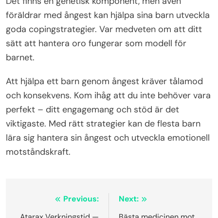
Det finns en genetisk komponent, men även
föräldrar med ångest kan hjälpa sina barn utveckla
goda copingstrategier. Var medveten om att ditt
sätt att hantera oro fungerar som modell för
barnet.
Att hjälpa ett barn genom ångest kräver tålamod
och konsekvens. Kom ihåg att du inte behöver vara
perfekt – ditt engagemang och stöd är det
viktigaste. Med rätt strategier kan de flesta barn
lära sig hantera sin ångest och utveckla emotionell
motståndskraft.
Inläggsnavigering
Previous:
Next:
Atarax Verkningstid —
Bästa medicinen mot