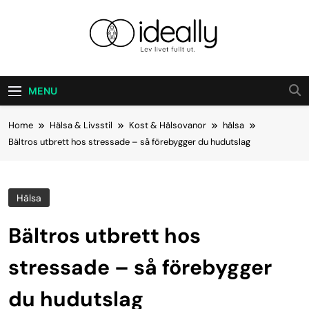
Skip
to
content
Ideally
Lev Ditt Liv Fullt Ut.
MENU
Home
Hälsa & Livsstil
Kost & Hälsovanor
hälsa
Bältros utbrett hos stressade – så förebygger du hudutslag
Hälsa
Bältros utbrett hos
stressade – så förebygger
du hudutslag