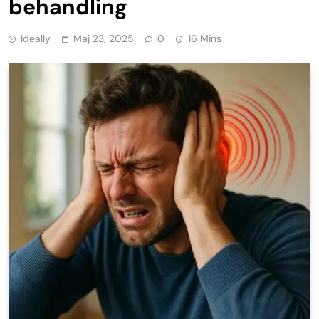
behandling
Ideally
Maj 23, 2025
0
16 Mins