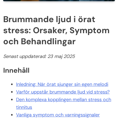
Brummande ljud i örat
stress: Orsaker, Symptom
och Behandlingar
Senast uppdaterad: 23 maj 2025
Innehåll
Inledning: När örat sjunger sin egen melodi
Varför uppstår brummande ljud vid stress?
Den komplexa kopplingen mellan stress och
tinnitus
Vanliga symptom och varningssignaler