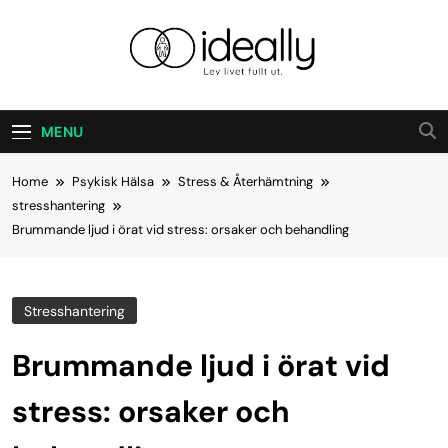
Skip
to
content
Ideally
Lev Ditt Liv Fullt Ut.
MENU
Home
Psykisk Hälsa
Stress & Återhämtning
stresshantering
Brummande ljud i örat vid stress: orsaker och behandling
Stresshantering
Brummande ljud i örat vid
stress: orsaker och