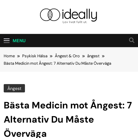
Skip
to
content
Ideally
Lev Ditt Liv Fullt Ut.
MENU
Home
Psykisk Hälsa
Ångest & Oro
ångest
Bästa Medicin mot Ångest: 7 Alternativ Du Måste Överväga
Ångest
Bästa Medicin mot Ångest: 7
Alternativ Du Måste
Överväga