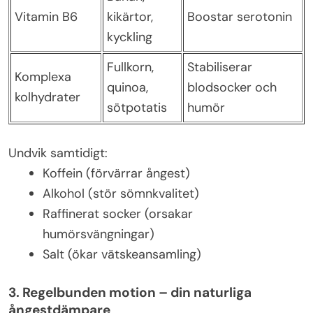
Vitamin B6
kikärtor,
Boostar serotonin
kyckling
Fullkorn,
Stabiliserar
Komplexa
quinoa,
blodsocker och
kolhydrater
sötpotatis
humör
Undvik samtidigt:
Koffein (förvärrar ångest)
Alkohol (stör sömnkvalitet)
Raffinerat socker (orsakar
humörsvängningar)
Salt (ökar vätskeansamling)
3. Regelbunden motion – din naturliga
ångestdämpare