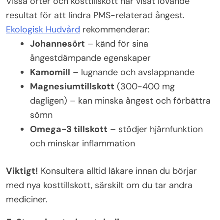
Vissa örter och kosttillskott har visat lovande
resultat för att lindra PMS-relaterad ångest.
Ekologisk Hudvård
rekommenderar:
Johannesört
– känd för sina
ångestdämpande egenskaper
Kamomill
– lugnande och avslappnande
Magnesiumtillskott
(300-400 mg
dagligen) – kan minska ångest och förbättra
sömn
Omega-3 tillskott
– stödjer hjärnfunktion
och minskar inflammation
Viktigt!
Konsultera alltid läkare innan du börjar
med nya kosttillskott, särskilt om du tar andra
mediciner.