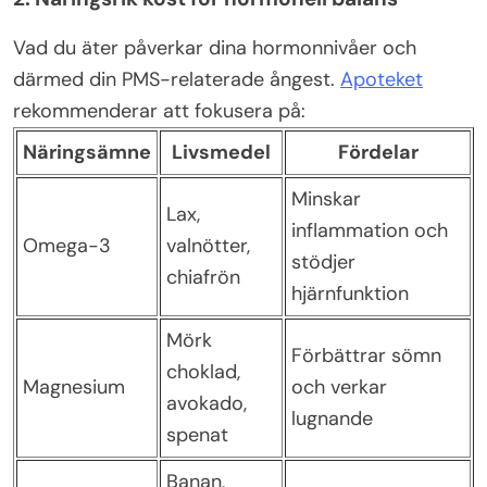
Vad du äter påverkar dina hormonnivåer och
därmed din PMS-relaterade ångest.
Apoteket
rekommenderar att fokusera på:
Näringsämne
Livsmedel
Fördelar
Minskar
Lax,
inflammation och
Omega-3
valnötter,
stödjer
chiafrön
hjärnfunktion
Mörk
Förbättrar sömn
choklad,
Magnesium
och verkar
avokado,
lugnande
spenat
Banan,