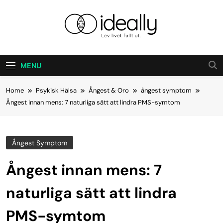
Skip
to
content
Ideally
Lev Ditt Liv Fullt Ut.
MENU
Home
Psykisk Hälsa
Ångest & Oro
ångest symptom
Ångest innan mens: 7 naturliga sätt att lindra PMS-symtom
Ångest Symptom
Ångest innan mens: 7
naturliga sätt att lindra
PMS-symtom