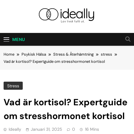
Skip
to
content
Ideally
Lev Ditt Liv Fullt Ut.
MENU
Home
Psykisk Hälsa
Stress & Återhämtning
stress
Vad är kortisol? Expertguide om stresshormonet kortisol
Stress
Vad är kortisol? Expertguide
om stresshormonet kortisol
Ideally
Januari 31, 2025
0
16 Mins