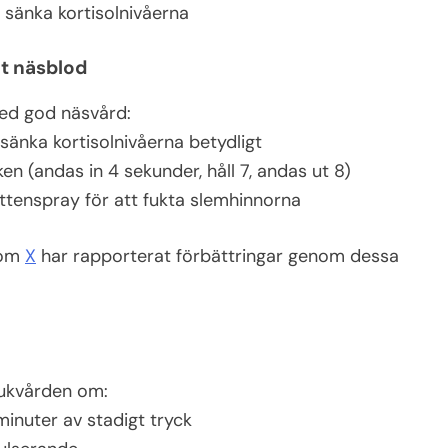
 sänka kortisolnivåerna
at näsblod
ed god näsvård:
sänka kortisolnivåerna betydligt
 (andas in 4 sekunder, håll 7, andas ut 8)
attenspray för att fukta slemhinnorna
som
X
har rapporterat förbättringar genom dessa
jukvården om:
minuter av stadigt tryck