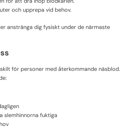
 för att dra ihop blodkärlen.
nuter och upprepa vid behov.
ller anstränga dig fysiskt under de närmaste
ess
rskilt för personer med återkommande näsblod.
de:
dagligen
lla slemhinnorna fuktiga
ehov