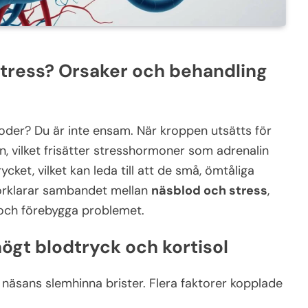
stress? Orsaker och behandling
oder? Du är inte ensam. När kroppen utsätts för
en, vilket frisätter stresshormoner som adrenalin
cket, vilket kan leda till att de små, ömtåliga
 förklarar sambandet mellan
näsblod och stress
,
a och förebygga problemet.
ögt blodtryck och kortisol
i näsans slemhinna brister. Flera faktorer kopplade