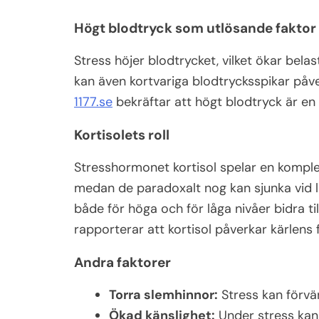
Högt blodtryck som utlösande faktor
Stress höjer blodtrycket, vilket ökar bela
kan även kortvariga blodtrycksspikar påve
1177.se
bekräftar att högt blodtryck är en 
Kortisolets roll
Stresshormonet kortisol spelar en komplex 
medan de paradoxalt nog kan sjunka vid lå
både för höga och för låga nivåer bidra ti
rapporterar att kortisol påverkar kärlens f
Andra faktorer
Torra slemhinnor:
Stress kan förvärr
Ökad känslighet:
Under stress kan 