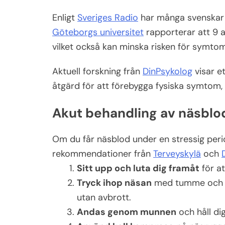
Enligt
Sveriges Radio
har många svenskar o
Göteborgs universitet
rapporterar att 9 
vilket också kan minska risken för symto
Aktuell forskning från
DinPsykolog
visar e
åtgärd för att förebygga fysiska symtom, 
Akut behandling av näsblod
Om du får näsblod under en stressig peri
rekommendationer från
Terveyskylä
och
Sitt upp och luta dig framåt
för at
Tryck ihop näsan
med tumme och pe
utan avbrott.
Andas genom munnen
och håll dig