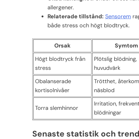
allergener.
Relaterade tillstånd:
Sensorem
rap
både stress och högt blodtryck.
Orsak
Symtom
Högt blodtryck från
Plötslig blödning,
stress
huvudvärk
Obalanserade
Trötthet, återk
kortisolnivåer
näsblod
Irritation, frekven
Torra slemhinnor
blödningar
Senaste statistik och tren