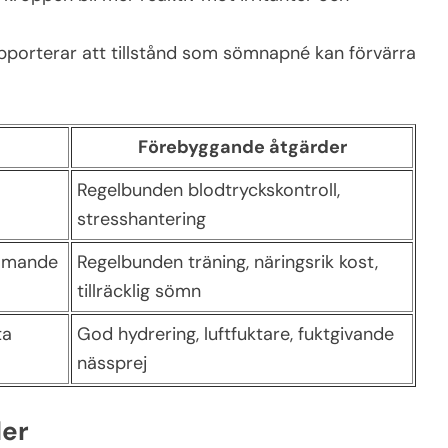
porterar att tillstånd som sömnapné kan förvärra
Förebyggande åtgärder
Regelbunden blodtryckskontroll,
stresshantering
ommande
Regelbunden träning, näringsrik kost,
tillräcklig sömn
ta
God hydrering, luftfuktare, fuktgivande
nässprej
der