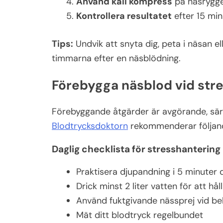
Använd kall kompress
på näsryggen
Kontrollera resultatet
efter 15 mi
Tips:
Undvik att snyta dig, peta i näsan e
timmarna efter en näsblödning.
Förebygga näsblod vid str
Förebyggande åtgärder är avgörande, sä
Blodtrycksdoktorn
rekommenderar följan
Daglig checklista för stresshantering
Praktisera djupandning i 5 minuter 
Drick minst 2 liter vatten för att hå
Använd fuktgivande nässprej vid b
Mät ditt blodtryck regelbundet