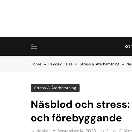
Skip
to
content
KO
Home
Psykisk Hälsa
Stress & Återhämtning
Näs
Stress & Återhämtning
Näsblod och stress:
och förebyggande
Ideally
September 14, 2025
0
10 Min