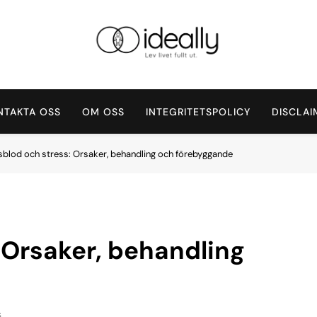
Ideally
Lev Ditt Liv Fullt Ut.
NTAKTA OSS
OM OSS
INTEGRITETSPOLICY
DISCLAI
blod och stress: Orsaker, behandling och förebyggande
 Orsaker, behandling
s