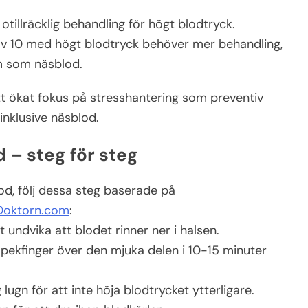
tillräcklig behandling för högt blodtryck.
av 10 med högt blodtryck behöver mer behandling,
m som näsblod.
tt ökat fokus på stresshantering som preventiv
inklusive näsblod.
 – steg för steg
od, följ dessa steg baserade på
Doktorn.com
:
t undvika att blodet rinner ner i halsen.
kfinger över den mjuka delen i 10-15 minuter
 lugn för att inte höja blodtrycket ytterligare.