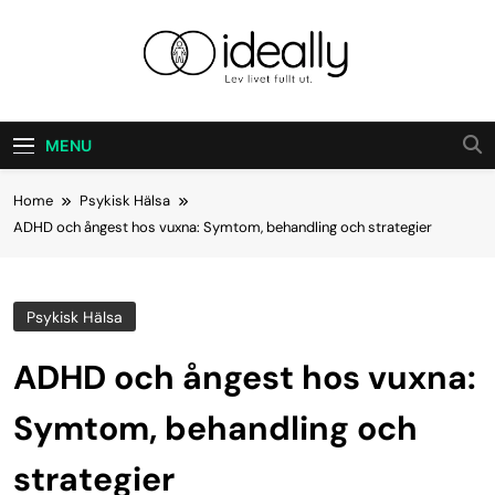
Skip
to
content
Ideally
Lev Ditt Liv Fullt Ut.
MENU
Home
Psykisk Hälsa
ADHD och ångest hos vuxna: Symtom, behandling och strategier
Psykisk Hälsa
ADHD och ångest hos vuxna:
Symtom, behandling och
strategier